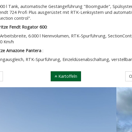
000 l Tank, automatische Gestängeführung "Boomguide", Spülsystem 
Fendt 724 Profi Plus ausgerüstet mit RTK-Lenksystem und automati
ection control".
ritze Fendt Rogator 600
:
 Arbeitsbreite, 6.000 l Nennvolumen, RTK-Spurführung, SectionCont
50 Km/h
itze Amazone Pantera
:
angausgleich, RTK-Spurführung, Einzeldüsenabschaltung, verstellba
Kartoffeln
O