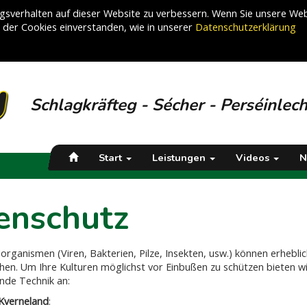
sverhalten auf dieser Website zu verbessern. Wenn Sie unsere Web
g der Cookies einverstanden, wie in unserer
Datenschutzerklärung
Schlagkräfteg - Sécher - Perséinlec
Start
Leistungen
Videos
N
enschutz
dorganismen (Viren, Bakterien, Pilze, Insekten, usw.) können erhebl
en. Um Ihre Kulturen möglichst vor Einbußen zu schützen bieten wi
ende Technik an:
Kverneland
: