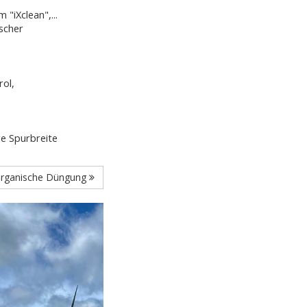
"iXclean",...
scher
rol,
re Spurbreite
rganische Düngung