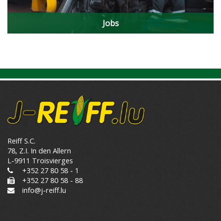
Jobs
Reiff S.C.
78, Z.I. In den Allern
L-9911 Troisvierges
+352 27 80 58 - 1
+352 27 80 58 - 88
info@j-reiff.lu