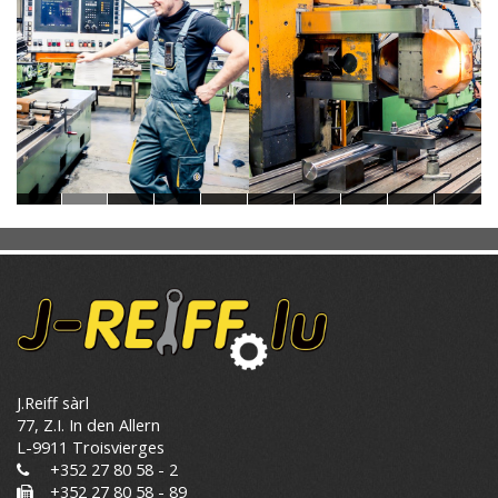
J.Reiff sàrl
77, Z.I. In den Allern
L-9911 Troisvierges
+352 27 80 58 - 2
+352 27 80 58 - 89