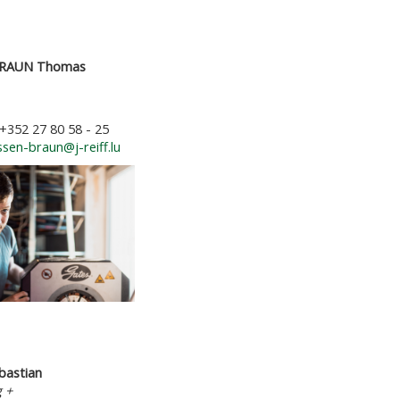
RAUN Thomas
atzteile
 +352 27 80 58 - 25
assen-braun@j-reiff.lu
astian
 +