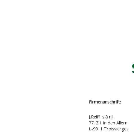
Firmenanschrift:
J.Reiff s.à r.l.
77, Z.I. In den Allern
L-9911 Troisvierges