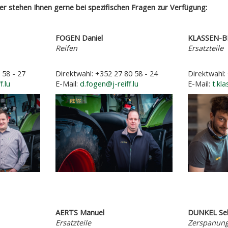
r stehen Ihnen gerne bei spezifischen Fragen zur Verfügung:
FOGEN Daniel
KLASSEN-B
eitung
Reifen
Ers
 58 - 27
Direktwahl: +352 27 80 58 - 24
Direktwahl:
f.lu
E-Mail:
d.fogen@j-reiff.lu
E-Mail:
t.kl
AERTS Manuel
DUNKEL Seb
eile
Ersatzteile
Zerspanung