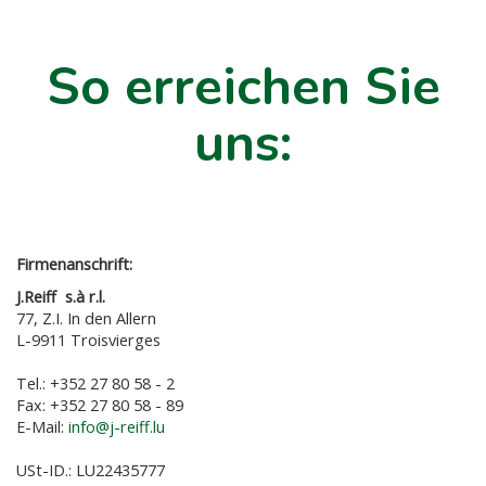
So erreichen Sie
uns:
Firmenanschrift:
J.Reiff s.à r.l.
77, Z.I. In den Allern
L-9911 Troisvierges
Tel.: +352 27 80 58 - 2
Fax: +352 27 80 58 - 89
E-Mail:
info@j-reiff.lu
USt-ID.: LU22435777