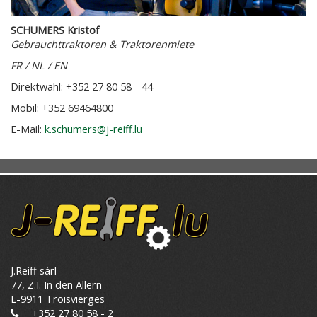
SCHUMERS Kristof
Gebrauchttraktoren & Traktorenmiete
FR / NL / EN
Direktwahl: +352 27 80 58 - 44
Mobil: +352 69464800
E-Mail:
k.schumers@j-reiff.lu
J.Reiff sàrl
77, Z.I. In den Allern
L-9911 Troisvierges
+352 27 80 58 - 2