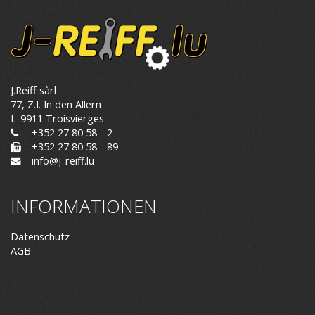
J.Reiff sàrl
77, Z.I. In den Allern
L-9911 Troisvierges
+352 27 80 58 - 2
+352 27 80 58 - 89
info@j-reiff.lu
INFORMATIONEN
Datenschutz
AGB