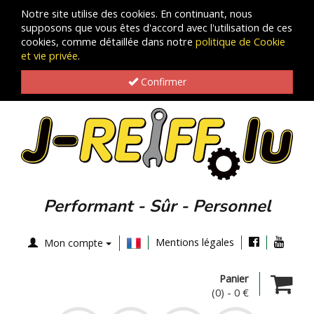
Notre site utilise des cookies. En continuant, nous
supposons que vous êtes d'accord avec l'utilisation de ces
cookies, comme détaillée dans notre
politique de Cookie
et vie privée
.
Confirmer
Performant - Sûr - Personnel
Mentions légales
Mon compte
Panier
(0)
-
0 €