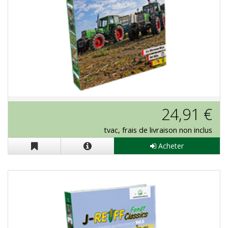
Stream-Box J.Reiff "Fendt Classics
24,91 €
Vol. 4"
tvac, frais de livraison non inclus
Acheter