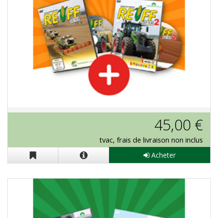
Bundle J-Reiff "Le Film" und J-Reiff
45,00 €
"Le Film 2" en DVD
tvac, frais de livraison non inclus
Acheter