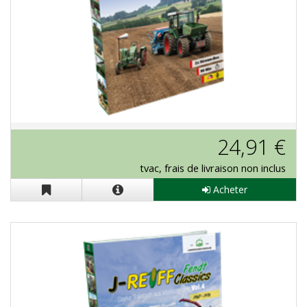
Stream-Box J.Reiff "Fendt Classics
24,91 €
Vol. 3"
tvac, frais de livraison non inclus
Acheter