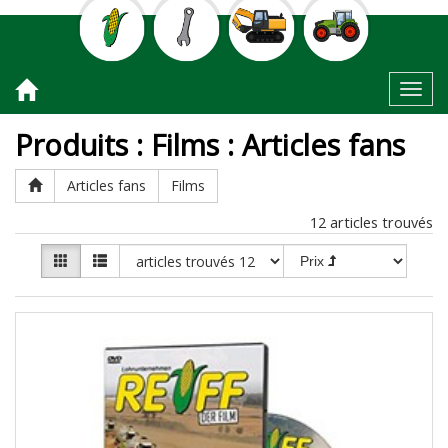
Toggl
Produits
:
Films
:
Articles fans
Articles fans
Films
12
articles trouvés