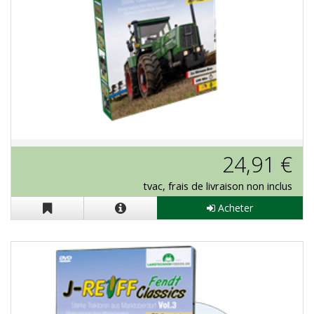
Stream-Box J.Reiff "Fendt Classics
24,91 €
Vol. 5"
tvac, frais de livraison non inclus
Acheter