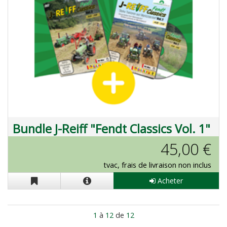
Bundle J-Reiff "Fendt Classics Vol. 1"
et J-Reiff "Fendt Classics Vol. 2" en
45,00 €
DVD
tvac, frais de livraison non inclus
Acheter
1
à
12
de
12