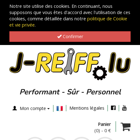
Notre site utilise des cookies. En continuant, nous
supposons que vous êtes d'accord avec l'utilisation de ces
cookies, comme détaillée dans notre
politique de Cookie
et vie privée
.
Confirmer
Performant - Sûr - Personnel
Mentions légales
Mon compte
Panier
(0)
-
0 €