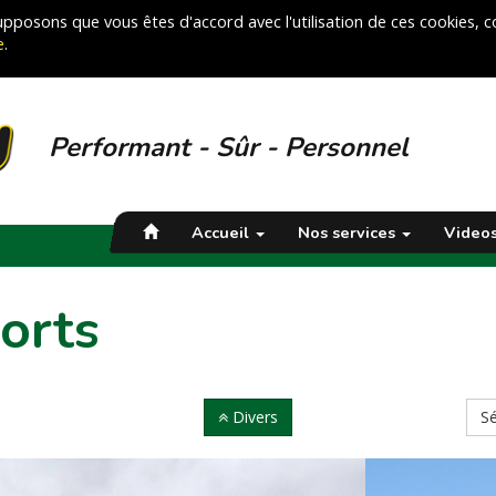
 supposons que vous êtes d'accord avec l'utilisation de ces cookies,
e
.
Performant - Sûr - Personnel
Accueil
Nos services
Video
orts
Divers
S