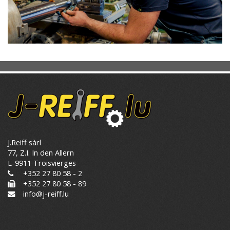
J.Reiff sàrl
77, Z.I. In den Allern
L-9911 Troisvierges
+352 27 80 58 - 2
+352 27 80 58 - 89
info@j-reiff.lu