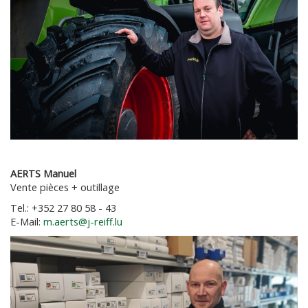
AERTS Manuel
Vente pièces + outillage
Tel.: +352 27 80 58 - 43
E-Mail:
m.aerts@j-reiff.lu