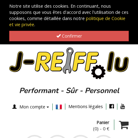
Notre site utilise des cookies. En continuant, nous
supposons que vous êtes d'accord avec l'utilisation de ces
cookies, comme détaillée dans notre
politique de Cookie
et vie privée
.
Confirmer
Performant - Sûr - Personnel
Mentions légales
Mon compte
Panier
(0)
-
0 €