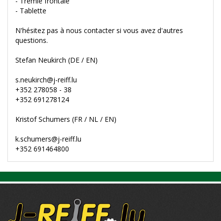
- Trémie frontale
- Tablette
N'hésitez pas à nous contacter si vous avez d'autres
questions.
Stefan Neukirch (DE / EN)
s.neukirch@j-reiff.lu
+352 278058 - 38
+352 691278124
Kristof Schumers (FR / NL / EN)
k.schumers@j-reiff.lu
+352 691464800