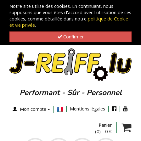
Notre site utilise des cookies. En continuant, nous
supposons que vous êtes d'accord avec l'utilisation de ces
cookies, comme détaillée dans notre
politique de Cookie
et vie privée
.
Confirmer
Performant - Sûr - Personnel
Mentions légales
Mon compte
Panier
(0)
-
0 €