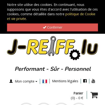
Notre site utilise des cookies. En continuant, nous
supposons que vous êtes d'accord avec l'utilisation de ces
cookies, comme détaillée dans notre
politique de Cookie
et vie privée
.
Confirmer
Performant - Sûr - Personnel
Mentions légales
Mon compte
Panier
(0)
-
0 €