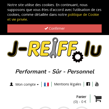
Notre site utilise des cookies. En continuant, nous
supposons que vous êtes d'accord avec l'utilisation de ces
cookies, comme détaillée dans notre
politique de Cookie
et vie privée
.
Confirmer
Performant - Sûr - Personnel
Mentions légales
Mon compte
Panier
(0)
-
0 €