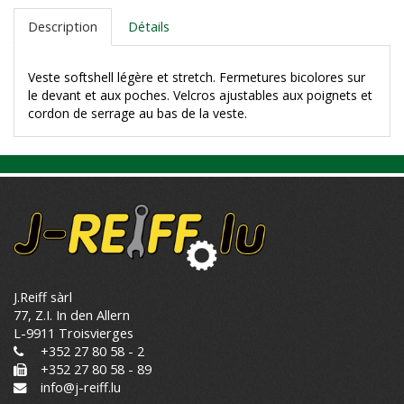
Description
Détails
Veste softshell légère et stretch. Fermetures bicolores sur
le devant et aux poches. Velcros ajustables aux poignets et
cordon de serrage au bas de la veste.
J.Reiff sàrl
77, Z.I. In den Allern
L-9911 Troisvierges
+352 27 80 58 - 2
+352 27 80 58 - 89
info@j-reiff.lu