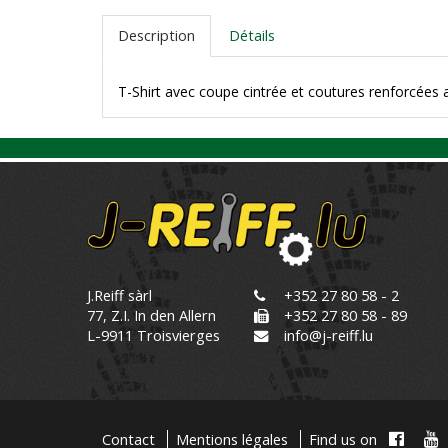
Description
Détails
T-Shirt avec coupe cintrée et coutures renforcées 
J.Reiff sàrl
+352 27 80 58 - 2
77, Z.I. In den Allern
+352 27 80 58 - 89
L-9911 Troisvierges
info@j-reiff.lu
Contact
Mentions légales
Find us on