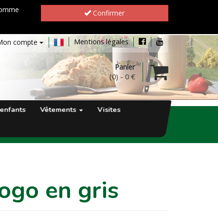
 comme
Confirmer
Mentions légales
Mon compte
Panier
(0)
-
0 €
enfants
Vêtements
Visites
logo en gris