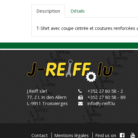
Description
Détails
T-Shirt avec coupe cintrée et coutures renforcées 
J.Reiff sàrl
+352 27 80 58 - 2
77, Z.I. In den Allern
+352 27 80 58 - 89
L-9911 Troisvierges
info@j-reiff.lu
Contact
Mentions légales
Find us on