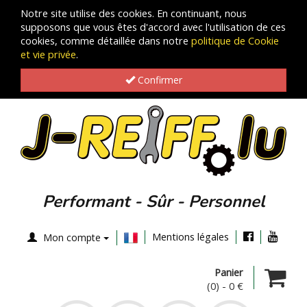
Notre site utilise des cookies. En continuant, nous
supposons que vous êtes d'accord avec l'utilisation de ces
cookies, comme détaillée dans notre
politique de Cookie
et vie privée
.
Confirmer
Performant - Sûr - Personnel
Mentions légales
Mon compte
Panier
(0)
-
0 €