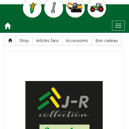
Toggl
Shop
Articles fans
Accessoires
Bon cadeau