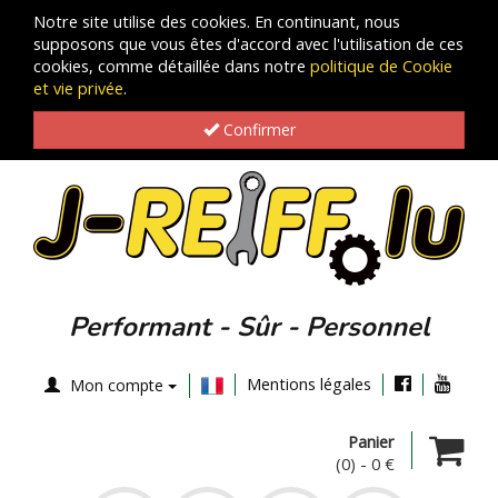
Notre site utilise des cookies. En continuant, nous
supposons que vous êtes d'accord avec l'utilisation de ces
cookies, comme détaillée dans notre
politique de Cookie
et vie privée
.
Confirmer
Performant - Sûr - Personnel
Mentions légales
Mon compte
Panier
(0)
-
0 €