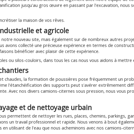
anification jusqu'au gros œuvre en passant par l'excavation, nous
crétiser la maison de vos rêves.
ndustrielle et agricole
de notre nouveau site, mais également sur de nombreux autres proj
nous avons collecté une précieuse expérience en termes de constructi
isons bénéficier avec plaisir de cette expérience.
bles ou silos-couloirs, dans tous les cas nous vous aidons à mettre
chantiers
 et chaudes, la formation de poussières pose fréquemment un probl
ême l'étanchéification des supports peut s'avérer extrêmement diffic
ante. Avec nos divers camions-citernes sous pression, nous vous pr
layage et de nettoyage urbain
ous permettent de nettoyer les rues, places, chemins, parkings, ga
uons un travail professionnel et rapide. Nous venons à bout égalem
 en utilisant de l'eau que nous acheminons avec nos camions-citern