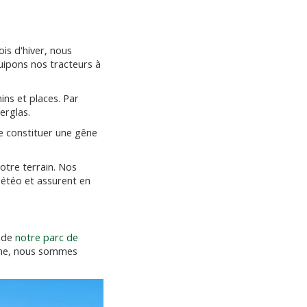
is d'hiver, nous
uipons nos tracteurs à
ns et places. Par
erglas.
e constituer une gêne
otre terrain. Nos
météo et assurent en
s de
notre parc de
erme, nous sommes