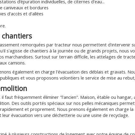
tations d’épuration individuelles, de citernes d'eau...
e caniveaux et bordures
ies d'accès et d'allées
re.
 chantiers
assement remorquées par tracteur nous permettent d'intervenir su
'il s'agisse de chantiers à la journée ou de grands projets, nous vo
s marchandises. Surtout sur terrain difficile, les attelages de trac
aux camions.
nons également en charge l'évacuation des déblais et gravats. N
 publiques et vous proposons volontiers le service de mise au rebu
molition
, il faut fréquemment éliminer "l'ancien". Maison, étable ou hangar,
tion. Des outils portés spéciaux sur nos pelles mécaniques permett
 rapidement et proprement. Nous prenons également en charge la
t leur évacuation vers une déchetterie ou une usine de recyclage.
ipé à plusieurs constructions de logement avec notre équipe de co