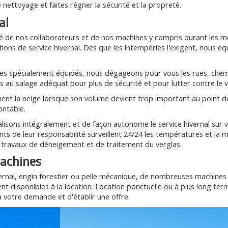
e nettoyage et faites régner la sécurité et la propreté.
al
ité de nos collaborateurs et de nos machines y compris durant les mo
ons de service hivernal. Dès que les intempéries l'exigent, nous éq
les spécialement équipés, nous dégageons pour vous les rues, chemi
s au salage adéquat pour plus de sécurité et pour lutter contre le v
nt la neige lorsque son volume devient trop important au point d
ontable.
lisons intégralement et de façon autonome le service hivernal sur v
nts de leur responsabilité surveillent 24/24 les températures et la 
s travaux de déneigement et de traitement du verglas.
achines
vernal, engin forestier ou pelle mécanique, de nombreuses machine
t disponibles à la location. Location ponctuelle ou à plus long t
 votre demande et d'établir une offre.