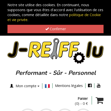
Notre site utilise des cookies. En continuant, nous
supposons que vous êtes d'accord avec l'utilisation de ces
cookies, comme détaillée dans notre
politique de Cookie
et vie privée
.
Confirmer
Performant - Sûr - Personnel
Mentions légales
Mon compte
Panier
(0)
-
0 €