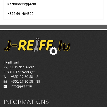
k.schumers@j-reiff.lu
+352 691464800
J.Reiff sàrl
77, Z.I. In den Allern
L-9911 Troisvierges
+352 27 80 58 - 2
+352 27 80 58 - 89
info@j-reiff.lu
INFORMATIONS