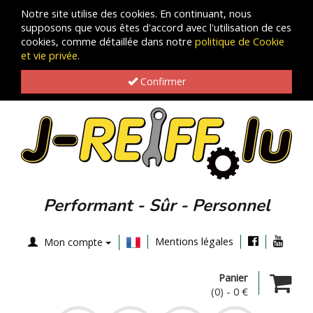
Notre site utilise des cookies. En continuant, nous
supposons que vous êtes d'accord avec l'utilisation de ces
cookies, comme détaillée dans notre
politique de Cookie
et vie privée
.
Confirmer
Performant - Sûr - Personnel
Mentions légales
Mon compte
Panier
(0)
-
0 €