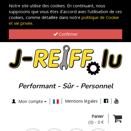
Notre site utilise des cookies. En continuant, nous
supposons que vous êtes d'accord avec l'utilisation de ces
cookies, comme détaillée dans notre
politique de Cookie
et vie privée
.
Confirmer
Performant - Sûr - Personnel
Mentions légales
Mon compte
Panier
(0)
-
0 €