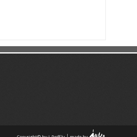
Copyright© by J-Reiff.lu
made by