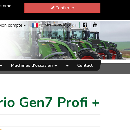
 comme
Confirmer
Mentions légales
Mon compte
Panier
(0)
-
0 €
Machines d'occasion
Contact
io Gen7 Profi +