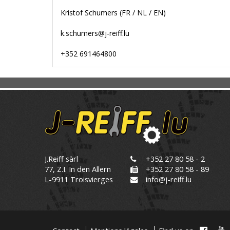
Kristof Schumers (FR / NL / EN)
k.schumers@j-reiff.lu
+352 691464800
J.Reiff sàrl
+352 27 80 58 - 2
77, Z.I. In den Allern
+352 27 80 58 - 89
L-9911 Troisvierges
info@j-reiff.lu