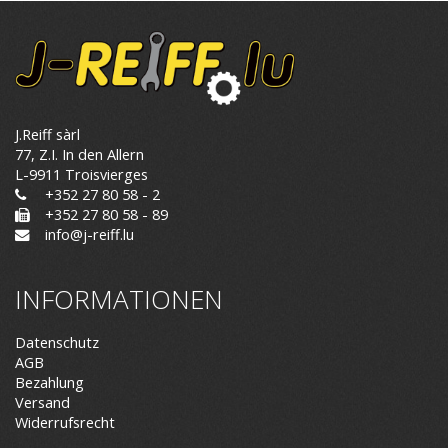
J.Reiff sàrl
77, Z.I. In den Allern
L-9911 Troisvierges
+352 27 80 58 - 2
+352 27 80 58 - 89
info@j-reiff.lu
INFORMATIONEN
Datenschutz
AGB
Bezahlung
Versand
Widerrufsrecht