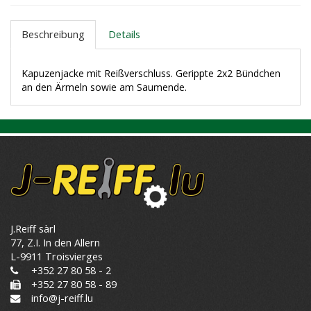
Beschreibung
Details
Kapuzenjacke mit Reißverschluss. Gerippte 2x2 Bündchen
an den Ärmeln sowie am Saumende.
J.Reiff sàrl
77, Z.I. In den Allern
L-9911 Troisvierges
+352 27 80 58 - 2
+352 27 80 58 - 89
info@j-reiff.lu