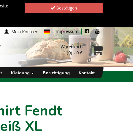
site
Bestätigen
Impressum
Mein Konto
h
Warenkorb
(0)
-
0 €
t
Kleidung
Besichtigung
Kontakt
irt Fendt
weiß XL