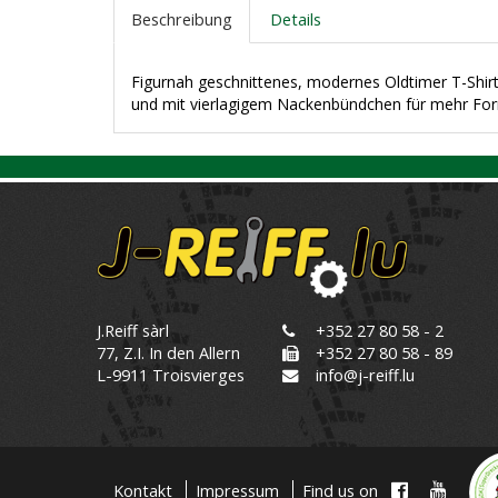
Beschreibung
Details
Figurnah geschnittenes, modernes Oldtimer T-Shir
und mit vierlagigem Nackenbündchen für mehr Form
J.Reiff sàrl
+352 27 80 58 - 2
77, Z.I. In den Allern
+352 27 80 58 - 89
L-9911 Troisvierges
info@j-reiff.lu
Kontakt
Impressum
Find us on