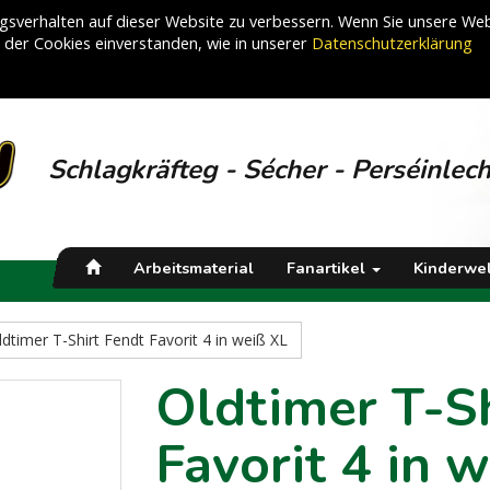
sverhalten auf dieser Website zu verbessern. Wenn Sie unsere Web
g der Cookies einverstanden, wie in unserer
Datenschutzerklärung
Schlagkräfteg - Sécher - Perséinlec
Arbeitsmaterial
Fanartikel
Kinderwel
ldtimer T-Shirt Fendt Favorit 4 in weiß XL
Oldtimer T-Sh
Favorit 4 in 