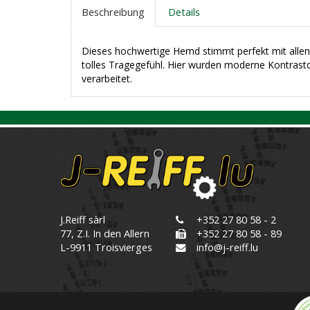
Beschreibung
Details
Dieses hochwertige Hemd stimmt perfekt mit allen 
tolles Tragegefühl. Hier wurden moderne Kontrastd
verarbeitet.
J.Reiff sàrl
+352 27 80 58 - 2
77, Z.I. In den Allern
+352 27 80 58 - 89
L-9911 Troisvierges
info@j-reiff.lu