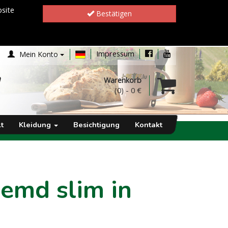
site
Bestätigen
Impressum
Mein Konto
h
Warenkorb
(0)
-
0 €
t
Kleidung
Besichtigung
Kontakt
emd slim in