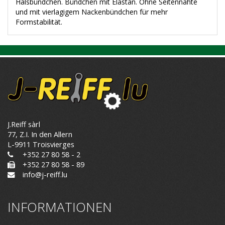
Halsbündchen. Bündchen mit Elastan. Ohne Seitennähte
und mit vierlagigem Nackenbündchen für mehr
Formstabilität.
J.Reiff sàrl
77, Z.I. In den Allern
L-9911 Troisvierges
+352 27 80 58 - 2
+352 27 80 58 - 89
info@j-reiff.lu
INFORMATIONEN