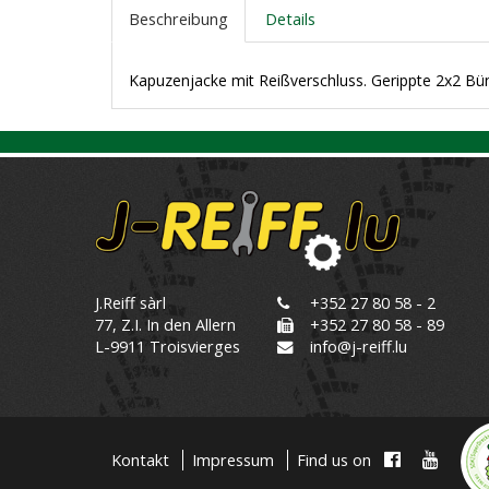
Beschreibung
Details
Kapuzenjacke mit Reißverschluss. Gerippte 2x2 
J.Reiff sàrl
+352 27 80 58 - 2
77, Z.I. In den Allern
+352 27 80 58 - 89
L-9911 Troisvierges
info@j-reiff.lu
Kontakt
Impressum
Find us on