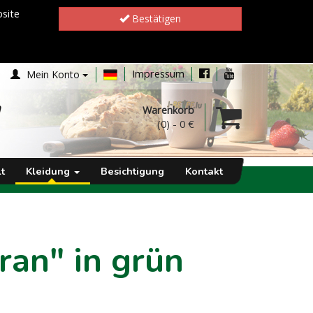
site
Bestätigen
Impressum
Mein Konto
h
Warenkorb
(0)
-
0 €
t
Kleidung
Besichtigung
Kontakt
iran" in grün