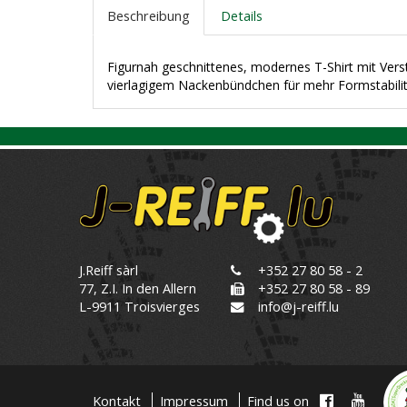
Beschreibung
Details
Figurnah geschnittenes, modernes T-Shirt mit Ver
vierlagigem Nackenbündchen für mehr Formstabilit
J.Reiff sàrl
+352 27 80 58 - 2
77, Z.I. In den Allern
+352 27 80 58 - 89
L-9911 Troisvierges
info@j-reiff.lu
Kontakt
Impressum
Find us on