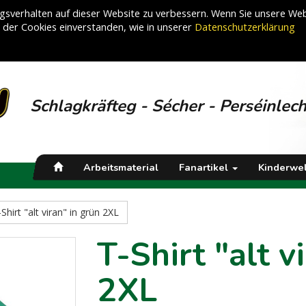
sverhalten auf dieser Website zu verbessern. Wenn Sie unsere Web
g der Cookies einverstanden, wie in unserer
Datenschutzerklärung
Schlagkräfteg - Sécher - Perséinlec
Arbeitsmaterial
Fanartikel
Kinderwel
Shirt "alt viran" in grün 2XL
T-Shirt "alt v
2XL