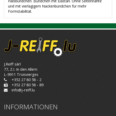
Halsbündchen. Bündchen mit Elastan. Ohne Seitennähte
und mit vierlagigem Nackenbündchen für mehr
Formstabilität.
J.Reiff sàrl
77, Z.I. In den Allern
L-9911 Troisvierges
+352 27 80 58 - 2
+352 27 80 58 - 89
info@j-reiff.lu
INFORMATIONEN