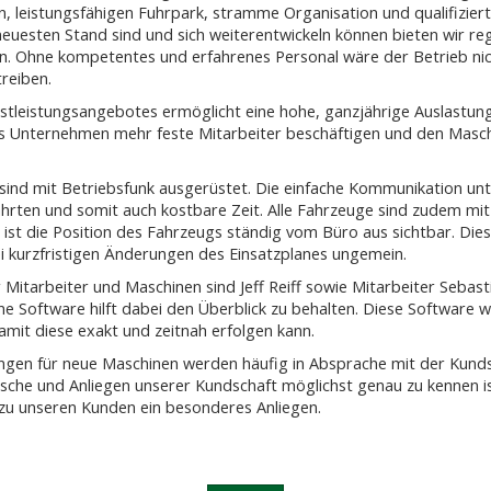
, leistungsfähigen Fuhrpark, stramme Organisation und qualifiziert
euesten Stand sind und sich weiterentwickeln können bieten wir r
n. Ohne kompetentes und erfahrenes Personal wäre der Betrieb nich
reiben.
stleistungsangebotes ermöglicht eine hohe, ganzjährige Auslastun
s Unternehmen mehr feste Mitarbeiter beschäftigen und den Masch
 sind mit Betriebsfunk ausgerüstet. Die einfache Kommunikation un
ahrten und somit auch kostbare Zeit. Alle Fahrzeuge sind zudem m
ist die Position des Fahrzeugs ständig vom Büro aus sichtbar. Dies
ei kurzfristigen Änderungen des Einsatzplanes ungemein.
r Mitarbeiter und Maschinen sind Jeff Reiff sowie Mitarbeiter Sebas
e Software hilft dabei den Überblick zu behalten. Diese Software wi
mit diese exakt und zeitnah erfolgen kann.
ungen für neue Maschinen werden häufig in Absprache mit der Kund
sche und Anliegen unserer Kundschaft möglichst genau zu kennen is
zu unseren Kunden ein besonderes Anliegen.