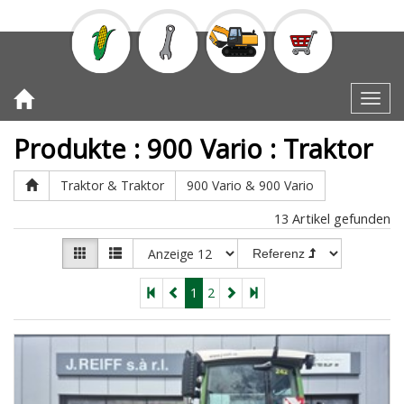
Toggl
Produkte
:
900 Vario
:
Traktor
Traktor & Traktor
900 Vario & 900 Vario
13
Artikel gefunden
1
2