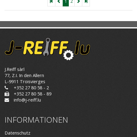
1
2
J.Reiff sàrl
77, Z.I. In den Allern
L-9911 Troisvierges
+352 27 80 58 - 2
+352 27 80 58 - 89
info@j-reiff.lu
INFORMATIONEN
Datenschutz