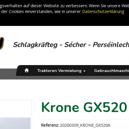
sverhalten auf dieser Website zu verbessern. Wenn Sie unsere Web
g der Cookies einverstanden, wie in unserer
Datenschutzerklärung
Schlagkräfteg - Sécher - Perséinlec
Traktoren Vermietung
Gebrauchtmasch
Krone GX520
Referenz:
20260309_KRONE_GX520A