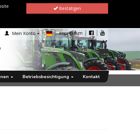
site
Bestätigen
Impressum
Mein Konto
h
Warenkorb
(0)
-
0 €
inen
Betriebsbesichtigung
Kontakt