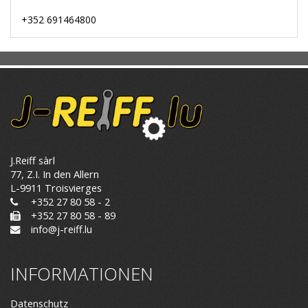
+352 691464800
J.Reiff sàrl
77, Z.I. In den Allern
L-9911 Troisvierges
+352 27 80 58 - 2
+352 27 80 58 - 89
info@j-reiff.lu
INFORMATIONEN
Datenschutz